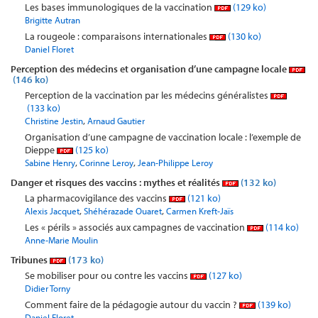
Les bases immunologiques de la vaccination
(129 ko)
Brigitte Autran
La rougeole : comparaisons internationales
(130 ko)
Daniel Floret
Perception des médecins et organisation d’une campagne locale
(146 ko)
Perception de la vaccination par les médecins généralistes
(133 ko)
,
Christine Jestin
Arnaud Gautier
Organisation d’une campagne de vaccination locale : l’exemple de
Dieppe
(125 ko)
,
,
Sabine Henry
Corinne Leroy
Jean-Philippe Leroy
Danger et risques des vaccins : mythes et réalités
(132 ko)
La pharmacovigilance des vaccins
(121 ko)
,
,
Alexis Jacquet
Shéhérazade Ouaret
Carmen Kreft-Jaïs
Les « périls » associés aux campagnes de vaccination
(114 ko)
Anne-Marie Moulin
Tribunes
(173 ko)
Se mobiliser pour ou contre les vaccins
(127 ko)
Didier Torny
Comment faire de la pédagogie autour du vaccin ?
(139 ko)
Daniel Floret