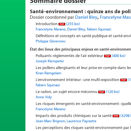
Sommaire dossier
Santé-environnement : quinze ans de poli
,
Dossier coordonné par
Daniel Bley
Francelyne Ma
Introduction
(255 ko)
,
,
Francelyne Marano
Daniel Bley
Fabien Squinazi
Définitions et concepts en santé publique et santé-e
Philippe Glorennec
État des lieux des principaux enjeux en santé-environne
Polluants réglementés de l’air extérieur
(400 ko)
Joseph Kleinpeter
Les pollens allergisants et leur prise en compte dans l
Kiran Ramgolam
L’environnement intérieur : une multi-exposition
(1
Fabien Squinazi
Le radon, un sujet encore méconnu
(120 ko)
Anne Vidy
Les risques émergents en santé-environnement : quelle
Francelyne Marano
Impacts des produits chimiques sur la santé
(3298 
,
Jean-Marc Brignon
Laurence Payrastre
Les perceptions des risques santé-environnement par 