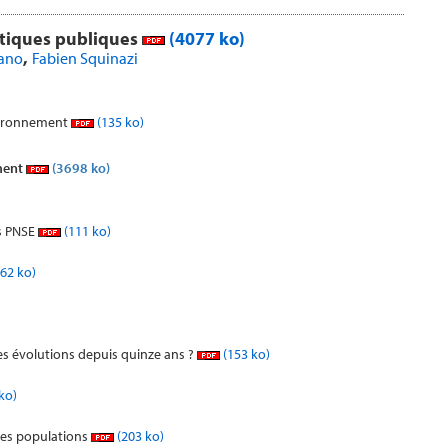
tiques publiques
(4077 ko)
,
rano
Fabien Squinazi
nvironnement
(135 ko)
ment
(3698 ko)
es PNSE
(111 ko)
62 ko)
s évolutions depuis quinze ans ?
(153 ko)
ko)
les populations
(203 ko)