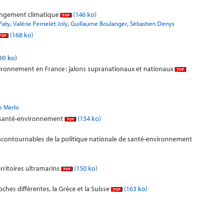
changement climatique
(146 ko)
,
,
,
Paty
Valérie Pernelet Joly
Guillaume Boulanger
Sébastien Denys
(168 ko)
00 ko)
vironnement en France : jalons supranationaux et nationaux
)
e Merlo
p santé-environnement
(154 ko)
ncontournables de la politique nationale de santé-environnement
rritoires ultramarins
(150 ko)
hes différentes, la Grèce et la Suisse
(163 ko)