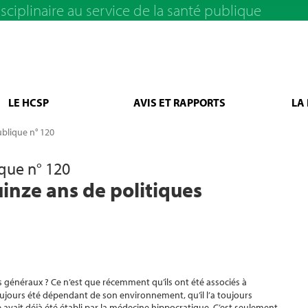
sciplinaire au service de la santé publique
LE HCSP
AVIS ET RAPPORTS
LA
ublique n° 120
ique n° 120
inze ans de politiques
 généraux ? Ce n’est que récemment qu’ils ont été associés à
ujours été dépendant de son environnement, qu’il l’a toujours
e avait déjà été établi par la médecine hippocratique. C’est seulement