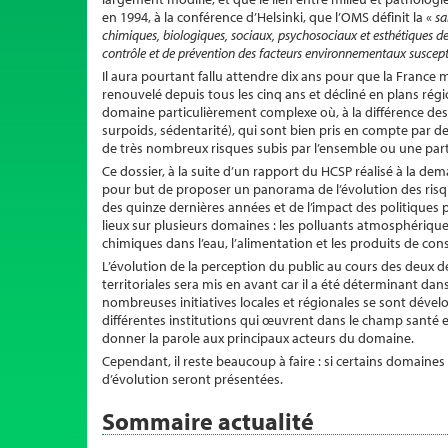
en 1994, à la conférence d’Helsinki, que l’OMS définit la «
sa
chimiques, biologiques, sociaux, psychosociaux et esthétiques 
contrôle et de prévention des facteurs environnementaux susceptib
Il aura pourtant fallu attendre dix ans pour que la Franc
renouvelé depuis tous les cinq ans et décliné en plans ré
domaine particulièrement complexe où, à la différence des
surpoids, sédentarité), qui sont bien pris en compte par d
de très nombreux risques subis par l’ensemble ou une partie
Ce dossier, à la suite d’un rapport du HCSP réalisé à la dem
pour but de proposer un panorama de l’évolution des risq
des quinze dernières années et de l’impact des politiques 
lieux sur plusieurs domaines : les polluants atmosphérique
chimiques dans l’eau, l’alimentation et les produits de c
L’évolution de la perception du public au cours des deux de
territoriales sera mis en avant car il a été déterminant dans
nombreuses initiatives locales et régionales se sont dév
différentes institutions qui œuvrent dans le champ santé e
donner la parole aux principaux acteurs du domaine.
Cependant, il reste beaucoup à faire : si certains domaine
d’évolution seront présentées.
Sommaire actualité