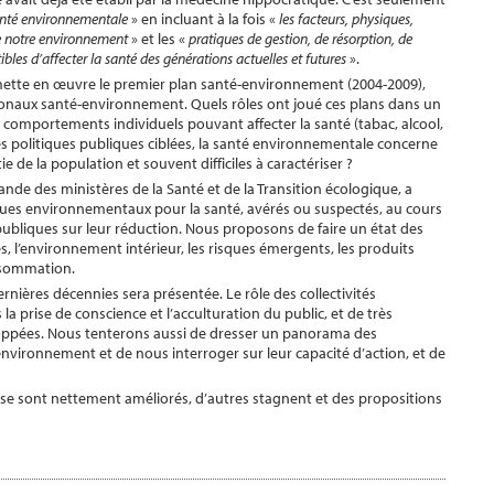
nté environnementale
» en incluant à la fois «
les facteurs, physiques,
de notre environnement
» et les «
pratiques de gestion, de résorption, de
les d’affecter la santé des générations actuelles et futures
».
e mette en œuvre le premier plan santé-environnement (2004-2009),
gionaux santé-environnement. Quels rôles ont joué ces plans dans un
 comportements individuels pouvant affecter la santé (tabac, alcool,
es politiques publiques ciblées, la santé environnementale concerne
 de la population et souvent difficiles à caractériser ?
ande des ministères de la Santé et de la Transition écologique, a
ues environnementaux pour la santé, avérés ou suspectés, au cours
publiques sur leur réduction. Nous proposons de faire un état des
s, l’environnement intérieur, les risques émergents, les produits
onsommation.
rnières décennies sera présentée. Le rôle des collectivités
 la prise de conscience et l’acculturation du public, et de très
eloppées. Nous tenterons aussi de dresser un panorama des
nvironnement et de nous interroger sur leur capacité d’action, et de
s se sont nettement améliorés, d’autres stagnent et des propositions