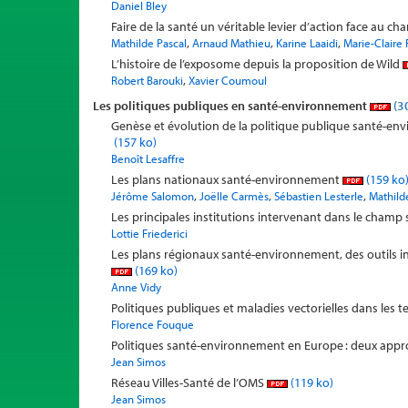
Daniel Bley
Faire de la santé un véritable levier d’action face au 
,
,
,
Mathilde Pascal
Arnaud Mathieu
Karine Laaidi
Marie-Claire 
L’histoire de l’exposome depuis la proposition de Wild
,
Robert Barouki
Xavier Coumoul
Les politiques publiques en santé-environnement
(3
Genèse et évolution de la politique publique santé-en
(157 ko)
Benoît Lesaffre
Les plans nationaux santé-environnement
(159 ko
,
,
,
Jérôme Salomon
Joëlle Carmès
Sébastien Lesterle
Mathild
Les principales institutions intervenant dans le cham
Lottie Friederici
Les plans régionaux santé-environnement, des outils i
(169 ko)
Anne Vidy
Politiques publiques et maladies vectorielles dans les te
Florence Fouque
Politiques santé-environnement en Europe : deux approc
Jean Simos
Réseau Villes-Santé de l’OMS
(119 ko)
Jean Simos