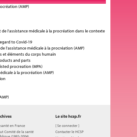
procréation (AMP)
t de l'assistance médicale à la procréation dans le contexte
regard to Covid-19
 de l’assistance médicale à la procréation (AMP)
its et éléments du corps humain
oducts and parts
sisted procreation (MPA)
édicale à la procréation (AMP)
tion
(AMP)
chives
Le site hcsp.fr
 santé en France
[
Se connecter
]
ut Comité de la santé
Contacter le HCSP
blique (1992-2004)