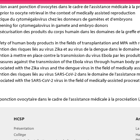
tion avant ponction d'ovocytes dans le cadre de l'assistance médicale à la 
prior to oocyte retrieval in the context of medically assisted reproduction
matique du cytomégalovirus chez les donneurs de gamètes et d'embryons
screening for cytomegalovirus in gamete and embryo donors
la sécurisation des produits du corps humain dans les domaines de la greffe e
fety of human body products in the fields of transplantation and MPA with 
ntion des risques liés au virus Zika et au virus de la dengue dans le domaine
ntion à mettre en place contre la transmission du virus Ebola par les produ
asures against the transmission of the Ebola virus through human body pr
ociated with the Zika virus and the dengue virus in the field of medically as
ntion des risques liés au virus SARS-CoV-2 dans le domaine de l’assistance m
ociated with the SARS-CoV-2 virus in the field of medically-assisted procrea
onction ovocytaire dans le cadre de l’assistance médicale à la procréation 
HCSP
Ar
Présentation
La
Collège
Ha
pu