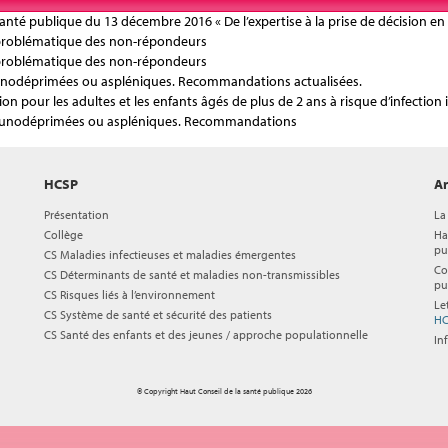
anté publique du 13 décembre 2016 « De l’expertise à la prise de décision en
: problématique des non-répondeurs
: problématique des non-répondeurs
nodéprimées ou aspléniques. Recommandations actualisées.
n pour les adultes et les enfants âgés de plus de 2 ans à risque d’infecti
munodéprimées ou aspléniques. Recommandations
HCSP
Ar
Présentation
La
Collège
Ha
pu
CS Maladies infectieuses et maladies émergentes
Co
CS Déterminants de santé et maladies non-transmissibles
pu
CS Risques liés à l’environnement
Le
CS Système de santé et sécurité des patients
HC
CS Santé des enfants et des jeunes / approche populationnelle
In
© Copyright Haut Conseil de la santé publique 2026