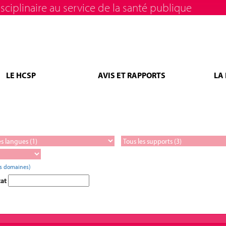
sciplinaire au service de la santé publique
LE HCSP
AVIS ET RAPPORTS
LA
es domaines)
tat