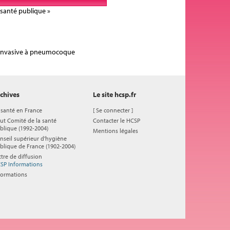
 santé publique »
on invasive à pneumocoque
chives
Le site hcsp.fr
 santé en France
[
Se connecter
]
ut Comité de la santé
Contacter le HCSP
blique (1992-2004)
Mentions légales
nseil supérieur d'hygiène
blique de France (1902-2004)
ttre de diffusion
SP Informations
formations