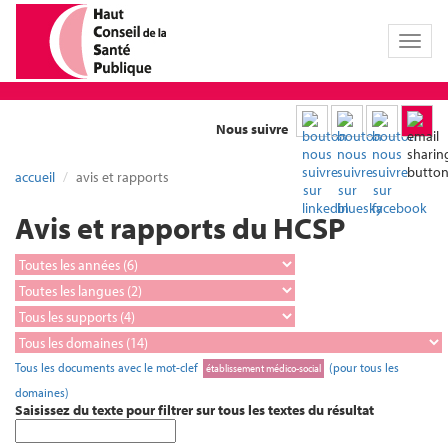
Toggl
naviga
Nous suivre
accueil
avis et rapports
Avis et rapports du HCSP
Tous les documents avec le mot-clef
(pour tous les
établissement médico-social
domaines)
Saisissez du texte pour filtrer sur tous les textes du résultat