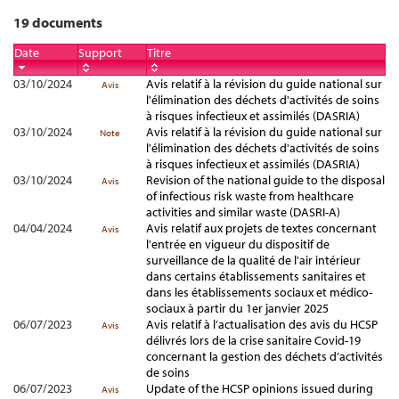
19 documents
Date
Support
Titre
03/10/2024
Avis relatif à la révision du guide national sur
Avis
l'élimination des déchets d'activités de soins
à risques infectieux et assimilés (DASRIA)
03/10/2024
Avis relatif à la révision du guide national sur
Note
l'élimination des déchets d'activités de soins
à risques infectieux et assimilés (DASRIA)
03/10/2024
Revision of the national guide to the disposal
Avis
of infectious risk waste from healthcare
activities and similar waste (DASRI-A)
04/04/2024
Avis relatif aux projets de textes concernant
Avis
l'entrée en vigueur du dispositif de
surveillance de la qualité de l'air intérieur
dans certains établissements sanitaires et
dans les établissements sociaux et médico-
sociaux à partir du 1er janvier 2025
06/07/2023
Avis relatif à l’actualisation des avis du HCSP
Avis
délivrés lors de la crise sanitaire Covid-19
concernant la gestion des déchets d’activités
de soins
06/07/2023
Update of the HCSP opinions issued during
Avis