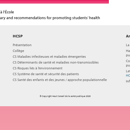
 à l'École
mmary and recommendations for promoting students’ health
HCSP
Ar
Présentation
La
Collège
Ha
pu
CS Maladies infectieuses et maladies émergentes
Co
CS Déterminants de santé et maladies non-transmissibles
pu
CS Risques liés à l’environnement
Le
CS Système de santé et sécurité des patients
HC
CS Santé des enfants et des jeunes / approche populationnelle
In
© Copyright Haut Conseil de la santé publique 2026