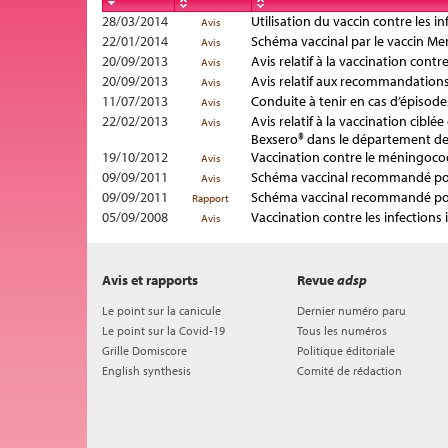
28/03/2014
Utilisation du vaccin contre les 
Avis
22/01/2014
Schéma vaccinal par le vaccin Me
Avis
20/09/2013
Avis relatif à la vaccination con
Avis
20/09/2013
Avis relatif aux recommandations 
Avis
11/07/2013
Conduite à tenir en cas d’épisodes
Avis
22/02/2013
Avis relatif à la vaccination cibl
Avis
Bexsero® dans le département de
19/10/2012
Vaccination contre le méningocoq
Avis
09/09/2011
Schéma vaccinal recommandé pou
Avis
09/09/2011
Schéma vaccinal recommandé pour
Rapport
05/09/2008
Vaccination contre les infections
Avis
Avis et rapports
Revue
adsp
Le point sur la canicule
Dernier numéro paru
Le point sur la Covid-19
Tous les numéros
Grille Domiscore
Politique éditoriale
English synthesis
Comité de rédaction