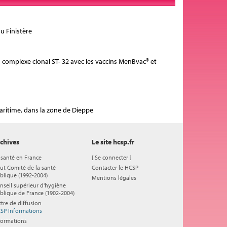
u Finistère
du complexe clonal ST- 32 avec les vaccins MenBvac® et
aritime, dans la zone de Dieppe
chives
Le site hcsp.fr
 santé en France
[
Se connecter
]
ut Comité de la santé
Contacter le HCSP
blique (1992-2004)
Mentions légales
nseil supérieur d'hygiène
blique de France (1902-2004)
ttre de diffusion
SP Informations
formations