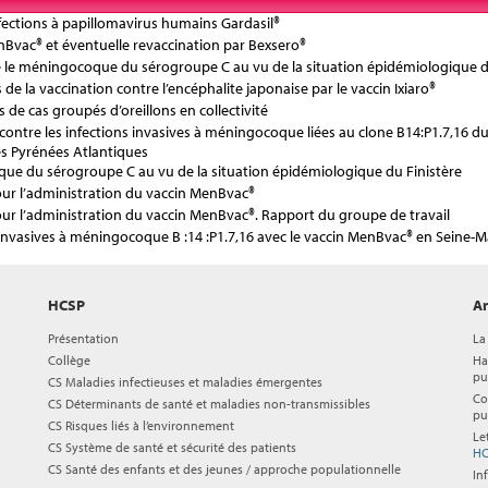
infections à papillomavirus humains Gardasil®
nBvac® et éventuelle revaccination par Bexsero®
tre le méningocoque du sérogroupe C au vu de la situation épidémiologique d
de la vaccination contre l’encéphalite japonaise par le vaccin Ixiaro®
 de cas groupés d’oreillons en collectivité
ée contre les infections invasives à méningocoque liées au clone B14:P1.7,16 
s Pyrénées Atlantiques
ue du sérogroupe C au vu de la situation épidémiologique du Finistère
r l’administration du vaccin MenBvac®
 l’administration du vaccin MenBvac®. Rapport du groupe de travail
 invasives à méningocoque B :14 :P1.7,16 avec le vaccin MenBvac® en Seine-M
HCSP
Ar
Présentation
La
Collège
Ha
pu
CS Maladies infectieuses et maladies émergentes
Co
CS Déterminants de santé et maladies non-transmissibles
pu
CS Risques liés à l’environnement
Le
CS Système de santé et sécurité des patients
HC
CS Santé des enfants et des jeunes / approche populationnelle
In