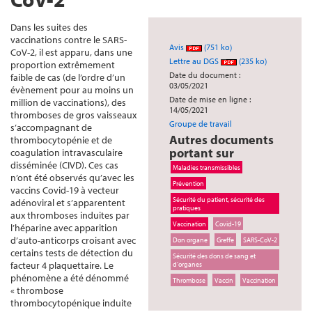
Dans les suites des
vaccinations contre le SARS-
Avis
(751 ko)
CoV-2, il est apparu, dans une
Lettre au DGS
(235 ko)
proportion extrêmement
Date du document :
faible de cas (de l’ordre d’un
03/05/2021
évènement pour au moins un
Date de mise en ligne :
million de vaccinations), des
14/05/2021
thromboses de gros vaisseaux
Groupe de travail
s’accompagnant de
Autres documents
thrombocytopénie et de
portant sur
coagulation intravasculaire
disséminée (CIVD). Ces cas
Maladies transmissibles
n’ont été observés qu’avec les
Prévention
vaccins Covid-19 à vecteur
Sécurité du patient, sécurité des
adénoviral et s’apparentent
pratiques
aux thromboses induites par
Vaccination
Covid-19
l’héparine avec apparition
d’auto-anticorps croisant avec
Don organe
Greffe
SARS-CoV-2
certains tests de détection du
Sécurité des dons de sang et
facteur 4 plaquettaire. Le
d'organes
phénomène a été dénommé
Thrombose
Vaccin
Vaccination
« thrombose
thrombocytopénique induite