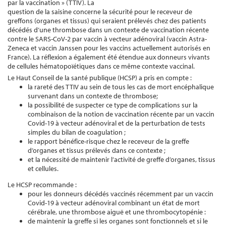
par la vaccination » (TTIV). La
question de la saisine concerne la sécurité pour le receveur de
greffons (organes et tissus) qui seraient prélevés chez des patients
décédés d’une thrombose dans un contexte de vaccination récente
contre le SARS-CoV-2 par vaccin à vecteur adénoviral (vaccin Astra-
Zeneca et vaccin Janssen pour les vaccins actuellement autorisés en
France). La réflexion a également été étendue aux donneurs vivants
de cellules hématopoïétiques dans ce même contexte vaccinal.
Le Haut Conseil de la santé publique (HCSP) a pris en compte :
la rareté des TTIV au sein de tous les cas de mort encéphalique
survenant dans un contexte de thrombose;
la possibilité de suspecter ce type de complications sur la
combinaison de la notion de vaccination récente par un vaccin
Covid-19 à vecteur adénoviral et de la perturbation de tests
simples du bilan de coagulation ;
le rapport bénéfice-risque chez le receveur de la greffe
d’organes et tissus prélevés dans ce contexte ;
et la nécessité de maintenir l’activité de greffe d’organes, tissus
et cellules.
Le HCSP recommande :
pour les donneurs décédés vaccinés récemment par un vaccin
Covid-19 à vecteur adénoviral combinant un état de mort
cérébrale, une thrombose aiguë et une thrombocytopénie :
de maintenir la greffe si les organes sont fonctionnels et si le