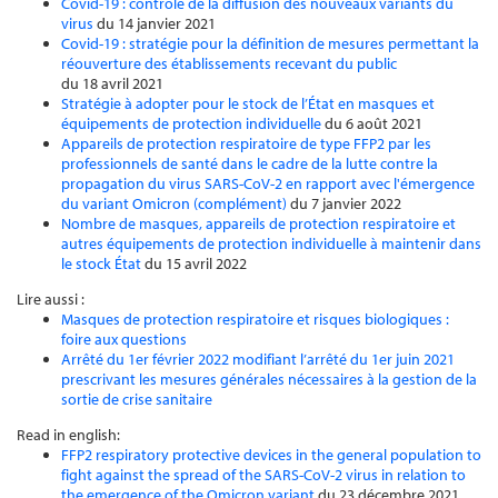
Covid-19 : contrôle de la diffusion des nouveaux variants du
virus
du 14 janvier 2021
Covid-19 : stratégie pour la définition de mesures permettant la
réouverture des établissements recevant du public
du 18 avril 2021
Stratégie à adopter pour le stock de l’État en masques et
équipements de protection individuelle
du 6 août 2021
Appareils de protection respiratoire de type FFP2 par les
professionnels de santé dans le cadre de la lutte contre la
propagation du virus SARS-CoV-2 en rapport avec l'émergence
du variant Omicron (complément)
du 7 janvier 2022
Nombre de masques, appareils de protection respiratoire et
autres équipements de protection individuelle à maintenir dans
le stock État
du 15 avril 2022
Lire aussi :
Masques de protection respiratoire et risques biologiques :
foire aux questions
Arrêté du 1er février 2022 modifiant l’arrêté du 1er juin 2021
prescrivant les mesures générales nécessaires à la gestion de la
sortie de crise sanitaire
Read in english:
FFP2 respiratory protective devices in the general population to
fight against the spread of the SARS-CoV-2 virus in relation to
the emergence of the Omicron variant
du 23 décembre 2021