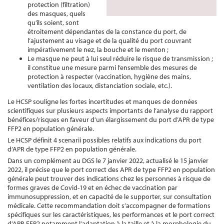
protection (filtration)
des masques, quels
qu’ils soient, sont
étroitement dépendantes de la constance du port, de
l’ajustement au visage et de la qualité du port couvrant
impérativement le nez, la bouche et le menton ;
Le masque ne peut à lui seul réduire le risque de transmission ;
il constitue une mesure parmi l’ensemble des mesures de
protection à respecter (vaccination, hygiène des mains,
ventilation des locaux, distanciation sociale, etc.).
Le HCSP souligne les fortes incertitudes et manques de données
scientifiques sur plusieurs aspects importants de l’analyse du rapport
bénéfices/risques en faveur d’un élargissement du port d’APR de type
FFP2 en population générale.
Le HCSP définit 4 scenarii possibles relatifs aux indications du port
d’APR de type FFP2 en population générale.
Dans un complément au DGS le 7 janvier 2022, actualisé le 15 janvier
2022, il précise que le port correct des APR de type FFP2 en population
générale peut trouver des indications chez les personnes à risque de
formes graves de Covid-19 et en échec de vaccination par
immunosuppression, et en capacité de le supporter, sur consultation
médicale. Cette recommandation doit s’accompagner de formations
spécifiques sur les caractéristiques, les performances et le port correct
d’APR FFP2 notamment l’adaptation à la taille et à la morphologie du