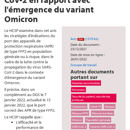
l'émergence du variant
Omicron
Le HCSP examine dans cet avis
les stratégies d’indications du
Avis
(1319 ko)
port des appareils de
Date du document :
protection respiratoire (APR)
23/12/2021
de type FFP2 en population
Date de mise en ligne :
générale ou à risque, dans le
26/01/2022
cadre de la lutte contre la
Groupe de travail
propagation du virus SARS-
Autres documents
CoV-2 dans le contexte
portant sur
d’émergence du variant
Omicron.
Maladies transmissibles
Il précise, dans un
Prévention
complément au DGS le 7
Sécurité du patient, sécurité des
janvier 2022, actualisé le 15
pratiques
janvier 2022, que le port
Coronavirus
Covid-19
Masque
correct des APR de type FFP2.
Masque FFP2
Mesures barrières
Le HCSP rappelle que :
Omicron
Population générale
L’efficacité et la
performance de
SARS-CoV-2
Variants SARS-CoV-2