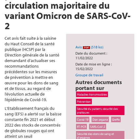
circulation majoritaire du
variant Omicron de SARS-CoV-
2
Cet avis fait suite à la saisine
du Haut Conseil de la santé
Avis
(518 ko)
publique (HCSP) par la
Date du document :
Direction générale de la santé
11/02/2022
demandant d’actualiser ses
Date de mise en ligne :
recommandations
15/02/2022
précédentes sur les mesures
Groupe de travail
de prévention à mettre en
Autres documents
œuvre pour les dons de sang
portant sur
et de tissus, au regard de
l’évolution actuelle de
Maladies transmissibles
l’épidémie de Covid-19.
Prévention
L’Etablissement français du
Sécurité du patient, sécurité des
pratiques
sang (EFS) a alerté sur la baisse
constante fin 2021 et début
Covid-19
Don organe
Greffe
2022 des stocks de concentrés
RT-PCR
SARS-CoV-2
de globules rouges qui ont
Sécurité des dons de sang et
atteint un seuil
d'organes