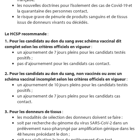
les nouvelles doctrines pour l’isolement des cas de Covid-19 et
la quarantaine des personnes contact,
le risque grave de pénurie de produits sanguins et de tissus
issus de donneurs vivants ou décédés.
L
e HCSP recommande
:
1. Pour les candidats au don du sang avec schéma vaccinal dit
complet
selon les critères officiels en vigueur
:
un ajournement de 7 jours pleins pour les candidats testés
positifs ;
pas d’ajournement pour les candidats cas contact.
2.
Pour les candidats au don du sang, non vaccinés ou avec un
schéma vaccinal incomplet
selon les critères officiels en vigueur
:
un ajournement de 10 jours pleins pour les candidats testés
positifs ;
un ajournement de 7 jours pleins pour les candidats cas
contact.
3. Pour l
es donneurs de tissus
:
les modalités de sélection des donneurs doivent se faire :
soit par recherche du génome du virus SARS-CoV-2 dans un
prélèvement naso-pharyngé par amplification génique dans les
48 heures précédant le don ;
soit par réalisation le jour du prélèvement d’un test