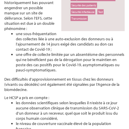
historiquement bas pouvant
Sécurité des patients
engendrer un possible
Sécurité infectieuse
Test
manque sur un site de
délivrance. Selon l’EFS, cette
Transmission
situation est due à un double
phénomène :
une sous-fréquentation
des collectes liée à une auto-exclusion des donneurs ou à
l’ajournement de 14 jours exigé des candidats au don cas
contact de Covid-19 ;
une offre de collecte limitée par un absentéisme des personnels
qui ne bénéficient pas de la dérogation pour le maintien en
poste des cas positifs pour le Covid-19, asymptomatiques ou
pauci-symptomatiques.
Des difficultés d’approvisionnement en tissus chez les donneurs
(vivants ou décédés) ont également été signalées par l’Agence de la
biomédecine.
Le HCSP a pris en compte :
les données scientifiques selon lesquelles il n’existe à ce jour
aucune observation clinique de transmission du SARS-CoV-2
d’un donneur à un receveur, quel que soit le produit issu du
corps humain considéré,
le niveau de couverture vaccinale élevé de la population
française,