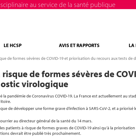
sciplinaire au service de la santé publique
LE HCSP
AVIS ET RAPPORTS
LA
risque de formes sévères de COVID-19 et priorisation du recours aux tests de 
 à risque de formes sévères de COV
ostic virologique
ré la pandémie de Coronavirus COVID-19. La France est actuellement au stad
itoire.
risque de développer une forme grave d’infection à SARS-CoV-2, et a priorisé l
courrier au directeur général de la santé du 14 mars.
 des patients à risque de formes graves de COVID-19 ainsi qu’à la priorisation
ions devrait être publié très prochainement.