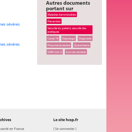
Autres documents
portant sur
Maladies transmissibles
Prévention
rmes sévères
Sécurité du patient, sécurité des
pratiques
Covid-19
Dépistage
Diagnostic
rmes sévères
Pneumonie sévère
Quarantaine
SARS-CoV-2
Suivi de contacts
chives
Le site hcsp.fr
 santé en France
[
Se connecter
]