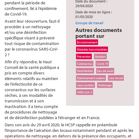
Date du document :
pendant la période de
29/04/2020
confinement, lié à l’épidémie
Date de mise en ligne :
de Covid-19.
01/05/2020
Avant leur réouverture, faut-il
Groupe de travail
procéder à un nettoyage
Autres documents
et/ou une désinfection
portant sur
spécifique visant à prévenir
Environnement
tout risque de contamination
par le coronavirus SARS-CoV-
Maladies transmissibles
2 ?
Prévention
Aération
Afin d’y répondre, le Haut
Coronavirus
Covid-19
Conseil de la santé publique a
Désinfection
Eau de Javel
pris en compte divers
éléments relatifs au maintien
Établissement scolaire
Lieu travail
de l’infectiosité de ce
Lieux publics
Nettoyage
coronavirus sur les surfaces
SARS-CoV-2
sèches, à ses modalités de
transmission et à son
inactivation. Il a tenu compte
de procédures de nettoyage
et de désinfection publiées à l’étranger et en France.
Dans son avis du 29 avril 2020, le HCSP rappelle en préambule
l’importance de l’aération des locaux notamment pendant et après les
opérations de nettoyage, en dehors de la présence des occupants, et