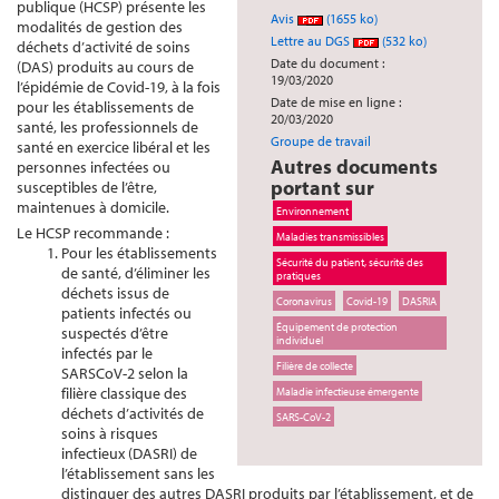
publique (HCSP) présente les
Avis
(1655 ko)
modalités de gestion des
Lettre au DGS
(532 ko)
déchets d’activité de soins
Date du document :
(DAS) produits au cours de
19/03/2020
l’épidémie de Covid-19, à la fois
Date de mise en ligne :
pour les établissements de
20/03/2020
santé, les professionnels de
Groupe de travail
santé en exercice libéral et les
Autres documents
personnes infectées ou
portant sur
susceptibles de l’être,
maintenues à domicile.
Environnement
Le HCSP recommande :
Maladies transmissibles
Pour les établissements
Sécurité du patient, sécurité des
de santé, d’éliminer les
pratiques
déchets issus de
Coronavirus
Covid-19
DASRIA
patients infectés ou
Équipement de protection
suspectés d’être
individuel
infectés par le
Filière de collecte
SARSCoV-2 selon la
filière classique des
Maladie infectieuse émergente
déchets d’activités de
SARS-CoV-2
soins à risques
infectieux (DASRI) de
l’établissement sans les
distinguer des autres DASRI produits par l’établissement, et de