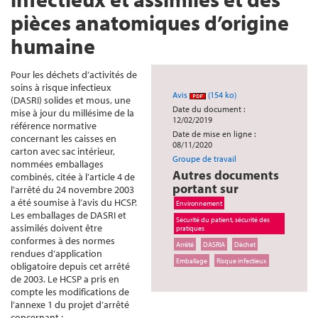
pièces anatomiques d’origine
humaine
Pour les déchets d’activités de
soins à risque infectieux
Avis
(154 ko)
(DASRI) solides et mous, une
Date du document :
mise à jour du millésime de la
12/02/2019
référence normative
Date de mise en ligne :
concernant les caisses en
08/11/2020
carton avec sac intérieur,
Groupe de travail
nommées emballages
Autres documents
combinés, citée à l’article 4 de
portant sur
l’arrêté du 24 novembre 2003
a été soumise à l’avis du HCSP.
Environnement
Les emballages de DASRI et
Sécurité du patient, sécurité des
assimilés doivent être
pratiques
conformes à des normes
Arrêté
DASRIA
Déchet
rendues d’application
Emballage
Risque infectieux
obligatoire depuis cet arrêté
de 2003. Le HCSP a pris en
compte les modifications de
l’annexe 1 du projet d’arrêté
concernant :