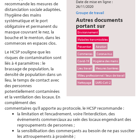
Date de mise en ligne :
recommande les mesures de
26/11/2020
distanciation sociale adaptées,
Groupe de travail
l’hygiène des mains
Autres documents
systématique et le port
portant sur
obligatoire et permanent du
masque couvrant le nez, la
Environnement
bouche et le menton, dans les
Maladies transmissibles
commerces en espaces clos.
Prévention
Aération
Le HCSP souligne que les
Commerces
Coronavirus
risques de contamination sont
Covid-19
Hygiène des mains
liés à 4 paramètres : le
brassage de population, la
Lieu travail
Mesures barrières
densité de population dans un
Milieu professionnel / lieux de travail
lieu, le temps de contact avec
Nettoyage
SARS-CoV-2
des personnes
potentiellement contaminées
et la ventilation des locaux. En
complément des
commentaires qu’il apporte au protocole, le HCSP recommande :
la limitation et l’encadrement, voire l’interdiction, des
événements commerciaux au sein des locaux engendrant des
regroupements de personnes ;
la sensibilisation des commerçants au besoin de ne pas susciter
les attroupements à proximité ;