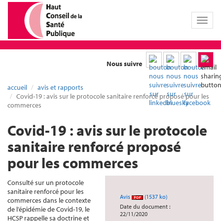
Toggl
naviga
Nous suivre
accueil
avis et rapports
Covid-19 : avis sur le protocole sanitaire renforcé proposé pour les
commerces
Covid-19 : avis sur le protocole
sanitaire renforcé proposé
pour les commerces
Consulté sur un protocole
sanitaire renforcé pour les
Avis
(1537 ko)
commerces dans le contexte
Date du document :
de l’épidémie de Covid-19, le
22/11/2020
HCSP rappelle sa doctrine et