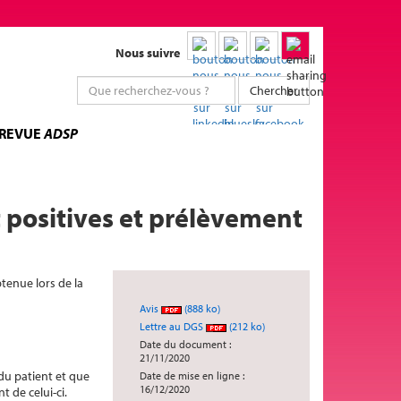
Nous suivre
Chercher
 REVUE
ADSP
 positives et prélèvement
btenue lors de la
Avis
(888 ko)
Lettre au DGS
(212 ko)
Date du document :
21/11/2020
du patient et que
Date de mise en ligne :
16/12/2020
 de celui-ci.