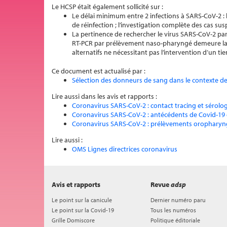
Le HCSP était également sollicité sur :
Le délai minimum entre 2 infections à SARS-CoV-2 :
de réinfection ; l’investigation complète des cas su
La pertinence de rechercher le virus SARS-CoV-2 par
RT-PCR par prélèvement naso-pharyngé demeure la ré
alternatifs ne nécessitant pas l’intervention d’un tier
Ce document est actualisé par :
Sélection des donneurs de sang dans le contexte d
Lire aussi dans les avis et rapports :
Coronavirus SARS-CoV-2 : contact tracing et sérolo
Coronavirus SARS-CoV-2 : antécédents de Covid-19 
Coronavirus SARS-CoV-2 : prélèvements oropharyn
Lire aussi :
OMS Lignes directrices coronavirus
Avis et rapports
Revue
adsp
Le point sur la canicule
Dernier numéro paru
Le point sur la Covid-19
Tous les numéros
Grille Domiscore
Politique éditoriale