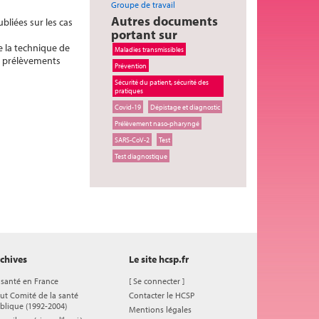
Groupe de travail
Autres documents
liées sur les cas
portant sur
e la technique de
Maladies transmissibles
es prélèvements
Prévention
Sécurité du patient, sécurité des
pratiques
Covid-19
Dépistage et diagnostic
Prélèvement naso-pharyngé
SARS-CoV-2
Test
Test diagnostique
chives
Le site hcsp.fr
 santé en France
[
Se connecter
]
ut Comité de la santé
Contacter le HCSP
blique (1992-2004)
Mentions légales