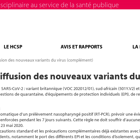
sciplinaire au service de la santé publique
LE HCSP
AVIS ET RAPPORTS
LA
fusion des nouveaux variants du virus (complément)
 diffusion des nouveaux variants d
SARS-CoV-2 : variant britannique (VOC 202012/01), sud-africain (501Y.V2) et b
tions de quarantaine, d’équipements de protection individuels (EPI), de 
:
omatique d’un prélèvement nasopharyngé positif (RT-PCR), prévoir une évic
renforcées pendant les 7 jours suivants. Cette règle ne doit souffrir d’aucun
 23 mai 2020.
récautions standard et les précautions complémentaires déjà existantes ave
ents, notamment le port des différents EPI et les conditions d’isolement, qu