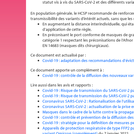
statut vis à vis du SARS-CoV-2 et des différents vari
En population générale, le HCSP recommande de renforcer 
transmissibilité des variants d’intérêt actuels, sans que le
En augmentant la distance interindividuelle, qui ét
d’application de cette règle,
En préconisant le port conforme de masques de gran
catégorie 1 respectant les préconisations de l’Afn
EN 14683 (masques dits chirurgicaux).
Ce document est actualisé par :
Covid-19 : adaptation des recommandations d'évict
Ce document apporte un complément à :
Covid-19 : contrôle de la diffusion des nouveaux var
Lire aussi dans les avis et rapports :
Covid-19 : Risque de transmission du SARS-CoV-2 pa
Covid-19 : Risque de transmission du SARS-CoV-2 pa
Coronavirus SARS-CoV-2 : Rationalisation de l’utili
Coronavirus SARS-CoV-2 : actualisation de la prise 
Masques dans le cadre de la lutte contre la propag
Covid-19 : contrôle et prévention de la diffusion de
Covid-19 : stratégie pour la définition de mesures 
Appareils de protection respiratoire de type FFP2 p
variant Omicron (complément)
du 7 janvier 2022