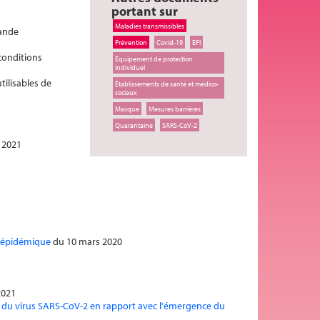
portant sur
Maladies transmissibles
rande
Prévention
Covid-19
EPI
conditions
Équipement de protection
individuel
ilisables de
Établissements de santé et médico-
sociaux
Masque
Mesures barrières
Quarantaine
SARS-CoV-2
l 2021
e épidémique
du 10 mars 2020
2021
ion du virus SARS-CoV-2 en rapport avec l'émergence du