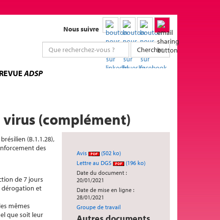
Nous suivre
Chercher
 REVUE
ADSP
u virus (complément)
résilien (B.1.1.28),
renforcement des
Avis
(502 ko)
Lettre au DGS
(196 ko)
Date du document :
tion de 7 jours
20/01/2021
e dérogation et
Date de mise en ligne :
28/01/2021
c les mêmes
Groupe de travail
el que soit leur
Autres documents