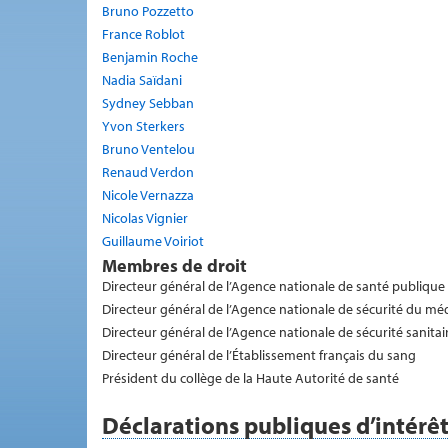
Bruno Pozzetto
France Roblot
Benjamin Roche
Nadia Saïdani
Sydney Sebban
Yvon Sterkers
Bruno Ventelou
Renaud Verdon
Nicole Vernazza
Nicolas Vignier
Guillaume Voiriot
Membres de droit
Directeur général de l’Agence nationale de santé publique
Directeur général de l’Agence nationale de sécurité du mé
Directeur général de l’Agence nationale de sécurité sanitai
Directeur général de l’Établissement français du sang
Président du collège de la Haute Autorité de santé
Déclarations publiques d’intérê