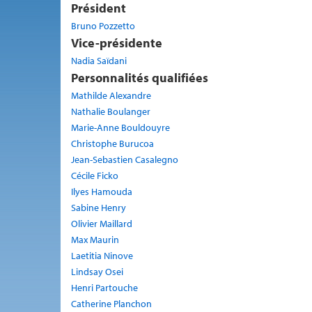
Président
Bruno Pozzetto
Vice-présidente
Nadia Saïdani
Personnalités qualifiées
Mathilde Alexandre
Nathalie Boulanger
Marie-Anne Bouldouyre
Christophe Burucoa
Jean-Sebastien Casalegno
Cécile Ficko
Ilyes Hamouda
Sabine Henry
Olivier Maillard
Max Maurin
Laetitia Ninove
Lindsay Osei
Henri Partouche
Catherine Planchon