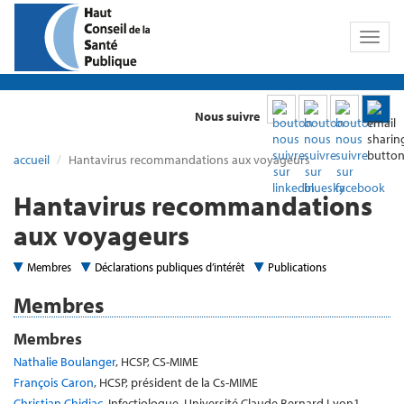
Toggl
naviga
Nous suivre
accueil
Hantavirus recommandations aux voyageurs
Hantavirus recommandations
aux voyageurs
Membres
Déclarations publiques d’intérêt
Publications
Membres
Membres
Nathalie Boulanger
, HCSP, CS-MIME
François Caron
, HCSP, président de la Cs-MIME
Christian Chidiac
, Infectiologue, Université Claude Bernard Lyon1