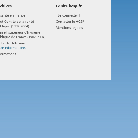
chives
Le site hcsp.fr
 santé en France
[
Se connecter
]
ut Comité de la santé
Contacter le HCSP
blique (1992-2004)
Mentions légales
nseil supérieur d'hygiène
blique de France (1902-2004)
ttre de diffusion
SP Informations
formations