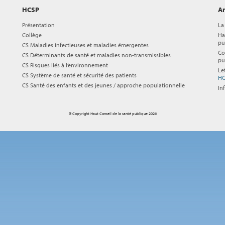
HCSP
Ar
Présentation
La
Collège
Ha
pu
CS Maladies infectieuses et maladies émergentes
Co
CS Déterminants de santé et maladies non-transmissibles
pu
CS Risques liés à l’environnement
Le
CS Système de santé et sécurité des patients
HC
CS Santé des enfants et des jeunes / approche populationnelle
In
© Copyright Haut Conseil de la santé publique 2026