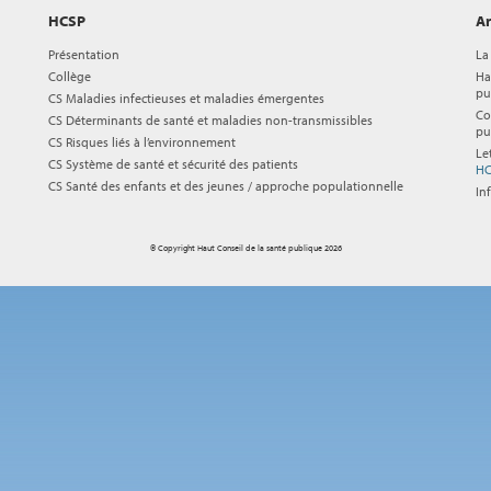
HCSP
Ar
Présentation
La
Collège
Ha
pu
CS Maladies infectieuses et maladies émergentes
Co
CS Déterminants de santé et maladies non-transmissibles
pu
CS Risques liés à l’environnement
Le
CS Système de santé et sécurité des patients
HC
CS Santé des enfants et des jeunes / approche populationnelle
In
© Copyright Haut Conseil de la santé publique 2026