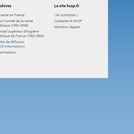
chives
Le site hcsp.fr
 santé en France
[
Se connecter
]
ut Comité de la santé
Contacter le HCSP
blique (1992-2004)
Mentions légales
nseil supérieur d'hygiène
blique de France (1902-2004)
ttre de diffusion
SP Informations
formations