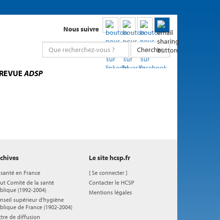
Nous suivre
Chercher
 REVUE
ADSP
chives
Le site hcsp.fr
 santé en France
[
Se connecter
]
ut Comité de la santé
Contacter le HCSP
blique (1992-2004)
Mentions légales
nseil supérieur d'hygiène
blique de France (1902-2004)
ttre de diffusion