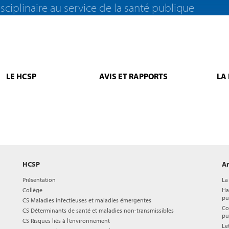
sciplinaire au service de la santé publique
LE HCSP
AVIS ET RAPPORTS
LA
HCSP
Ar
Présentation
La
Collège
Ha
pu
CS Maladies infectieuses et maladies émergentes
Co
CS Déterminants de santé et maladies non-transmissibles
pu
CS Risques liés à l’environnement
Le