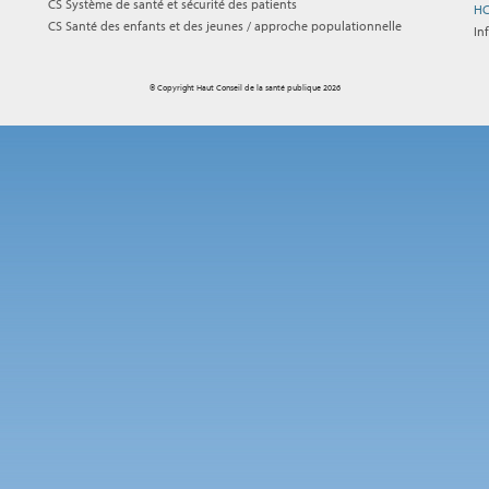
CS Système de santé et sécurité des patients
HC
CS Santé des enfants et des jeunes / approche populationnelle
In
© Copyright Haut Conseil de la santé publique 2026