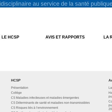
disciplinaire au service de la santé publiqu
LE HCSP
AVIS ET RAPPORTS
LA 
HCSP
A
Présentation
La
Collège
Ha
pu
CS Maladies infectieuses et maladies émergentes
Co
CS Déterminants de santé et maladies non-transmissibles
pu
CS Risques liés à l’environnement
20