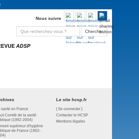
e
Nous suivre
Chercher
REVUE
ADSP
rchives
Le site hcsp.fr
 santé en France
[
Se connecter
]
ut Comité de la santé
Contacter le HCSP
blique (1992-2004)
Mentions légales
nseil supérieur d'hygiène
blique de France (1902-
04)