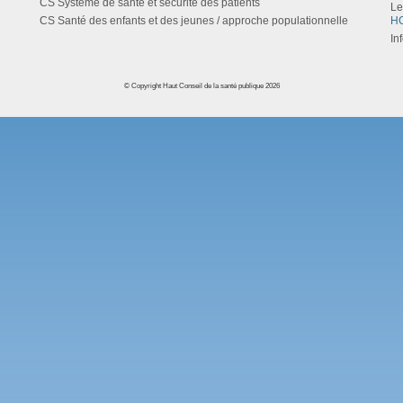
CS Système de santé et sécurité des patients
Le
CS Santé des enfants et des jeunes / approche populationnelle
HC
In
© Copyright Haut Conseil de la santé publique 2026