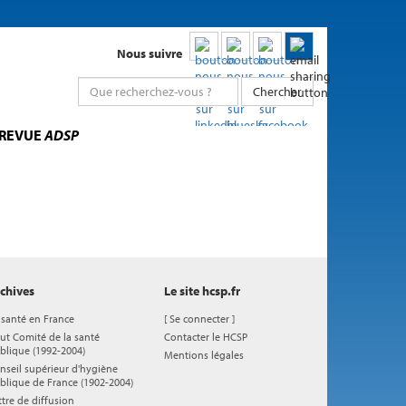
Nous suivre
Chercher
 REVUE
ADSP
chives
Le site hcsp.fr
 santé en France
[
Se connecter
]
ut Comité de la santé
Contacter le HCSP
blique (1992-2004)
Mentions légales
nseil supérieur d'hygiène
blique de France (1902-2004)
ttre de diffusion