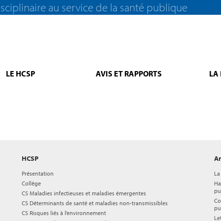
sciplinaire au service de la santé publique
LE HCSP
AVIS ET RAPPORTS
LA
HCSP
Ar
Présentation
La
Collège
Ha
pu
CS Maladies infectieuses et maladies émergentes
Co
CS Déterminants de santé et maladies non-transmissibles
pu
CS Risques liés à l’environnement
Le