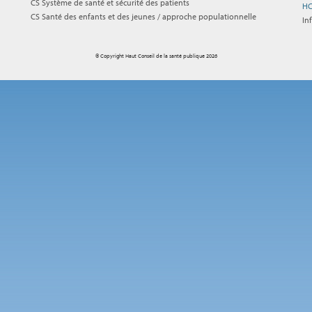
CS Système de santé et sécurité des patients
HC
CS Santé des enfants et des jeunes / approche populationnelle
In
© Copyright Haut Conseil de la santé publique 2026