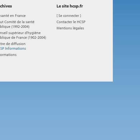
chives
Le site hcsp.fr
 santé en France
[
Se connecter
]
ut Comité de la santé
Contacter le HCSP
blique (1992-2004)
Mentions légales
nseil supérieur d'hygiène
blique de France (1902-2004)
ttre de diffusion
SP Informations
formations