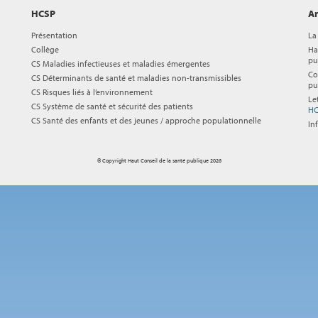
HCSP
Ar
Présentation
La
Collège
Ha
pu
CS Maladies infectieuses et maladies émergentes
Co
CS Déterminants de santé et maladies non-transmissibles
pu
CS Risques liés à l’environnement
Le
CS Système de santé et sécurité des patients
HC
CS Santé des enfants et des jeunes / approche populationnelle
In
© Copyright Haut Conseil de la santé publique 2026