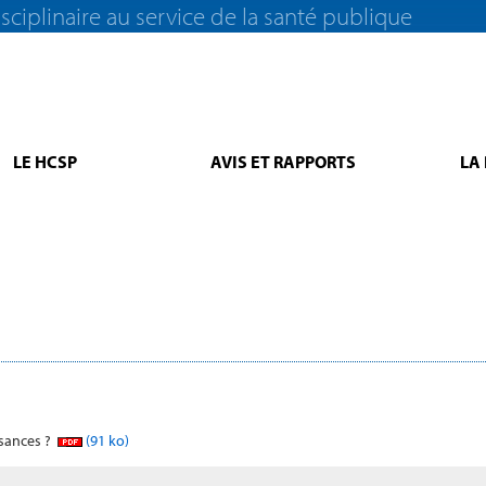
sciplinaire au service de la santé publique
LE HCSP
AVIS ET RAPPORTS
LA
ssances ?
(91 ko)