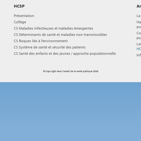
HCSP
Ar
Présentation
La
Collège
Ha
pu
CS Maladies infectieuses et maladies émergentes
Co
CS Déterminants de santé et maladies non-transmissibles
pu
CS Risques liés à l’environnement
Le
CS Système de santé et sécurité des patients
HC
CS Santé des enfants et des jeunes / approche populationnelle
In
© Copyright Haut Conseil de la santé publique 2026