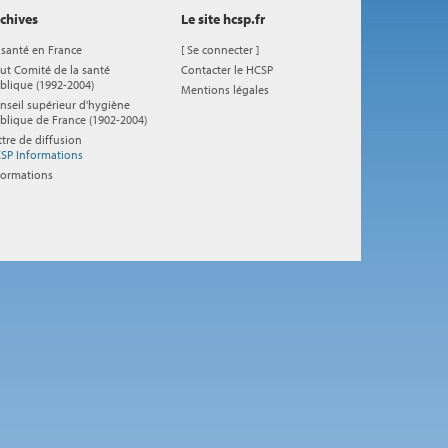
chives
Le site hcsp.fr
 santé en France
[
Se connecter
]
ut Comité de la santé
Contacter le HCSP
blique (1992-2004)
Mentions légales
nseil supérieur d'hygiène
blique de France (1902-2004)
ttre de diffusion
SP Informations
formations