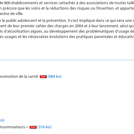
de 800 établissements et services rattachés à des associations de toutes tail
on précoce que les soins et la réductions des risques ou l’insertion, et appa
cine de ville.
 le public adolescent et la prévention, il s’est impliqué dans ce qui sera une d
t de leur premier cahier des charges en 2004 et à leur lancement, ainsi qu’à 
s d’alcoolisation aigües, au développement des problématiques d’usage de je
ces usages et les nécessaires évolutions des pratiques parentales et éducativ
/promotion de la santé
(984 ko)
ko)
 consommateurs »
(316 ko)