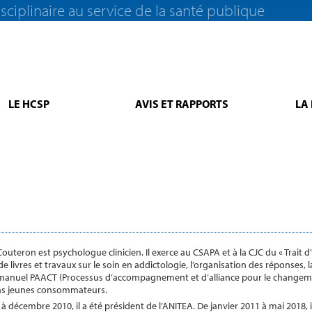
sciplinaire au service de la santé publique
LE HCSP
AVIS ET RAPPORTS
LA
Couteron est psychologue clinicien. Il exerce au CSAPA et à la CJC du « Trait 
de livres et travaux sur le soin en addictologie, l’organisation des réponses, l
manuel PAACT (Processus d’accompagnement et d’alliance pour le changemen
ns jeunes consommateurs.
 à décembre 2010, il a été président de l’ANITEA. De janvier 2011 à mai 2018, 