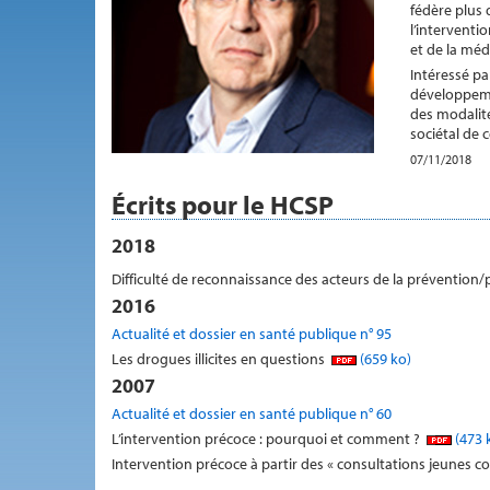
fédère plus 
l’interventi
et de la méde
Intéressé par
développemen
des modalité
sociétal de 
07/11/2018
Écrits pour le HCSP
2018
Difficulté de reconnaissance des acteurs de la prévention
2016
Actualité et dossier en santé publique n° 95
Les drogues illicites en questions
(659 ko)
2007
Actualité et dossier en santé publique n° 60
L’intervention précoce : pourquoi et comment ?
(473 
Intervention précoce à partir des « consultations jeunes