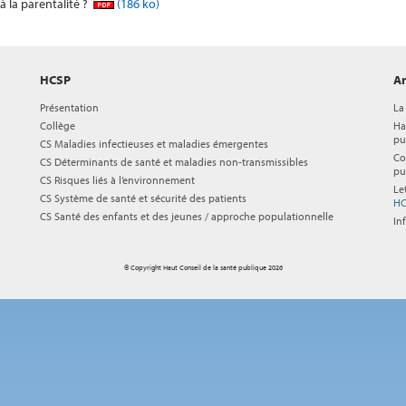
 la parentalité ?
(186 ko)
HCSP
Ar
Présentation
La
Collège
Ha
pu
CS Maladies infectieuses et maladies émergentes
Co
CS Déterminants de santé et maladies non-transmissibles
pu
CS Risques liés à l’environnement
Le
CS Système de santé et sécurité des patients
HC
CS Santé des enfants et des jeunes / approche populationnelle
In
© Copyright Haut Conseil de la santé publique 2026