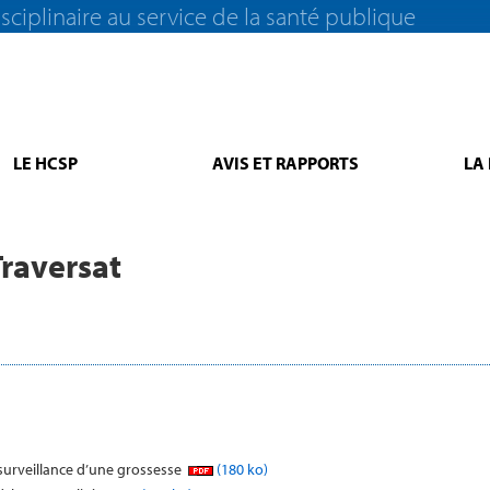
sciplinaire au service de la santé publique
LE HCSP
AVIS ET RAPPORTS
LA
raversat
surveillance d’une grossesse
(180 ko)