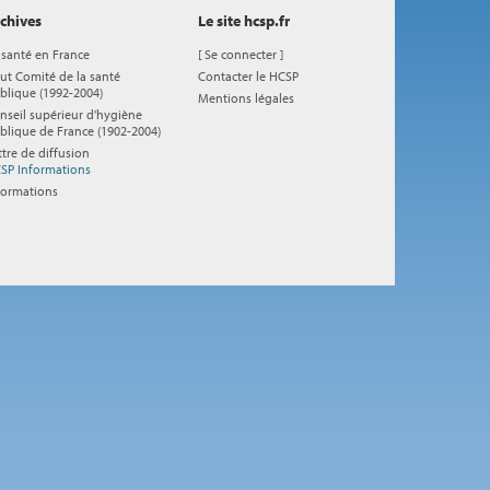
chives
Le site hcsp.fr
 santé en France
[
Se connecter
]
ut Comité de la santé
Contacter le HCSP
blique (1992-2004)
Mentions légales
nseil supérieur d'hygiène
blique de France (1902-2004)
ttre de diffusion
SP Informations
formations