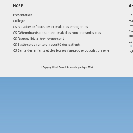
HCSP
Ar
Présentation
La
Collège
Ha
pu
CS Maladies infectieuses et maladies émergentes
Co
CS Déterminants de santé et maladies non-transmissibles
pu
CS Risques liés à l’environnement
Le
CS Système de santé et sécurité des patients
HC
CS Santé des enfants et des jeunes / approche populationnelle
In
© Copyright Haut Conseil de la santé publique 2026