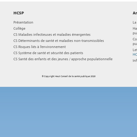
HCSP
Ar
Présentation
La
Collège
Ha
pu
CS Maladies infectieuses et maladies émergentes
Co
CS Déterminants de santé et maladies non-transmissibles
pu
CS Risques liés à l’environnement
Le
CS Système de santé et sécurité des patients
HC
CS Santé des enfants et des jeunes / approche populationnelle
In
© Copyright Haut Conseil de la santé publique 2026