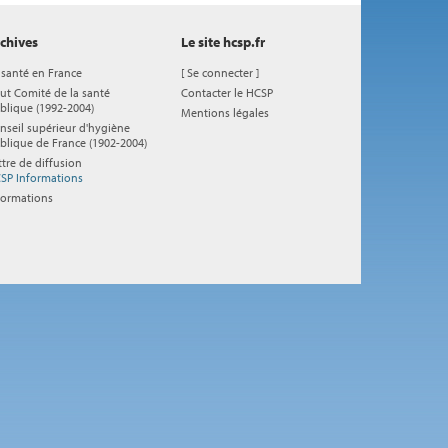
chives
Le site hcsp.fr
 santé en France
[
Se connecter
]
ut Comité de la santé
Contacter le HCSP
blique (1992-2004)
Mentions légales
nseil supérieur d'hygiène
blique de France (1902-2004)
ttre de diffusion
SP Informations
formations