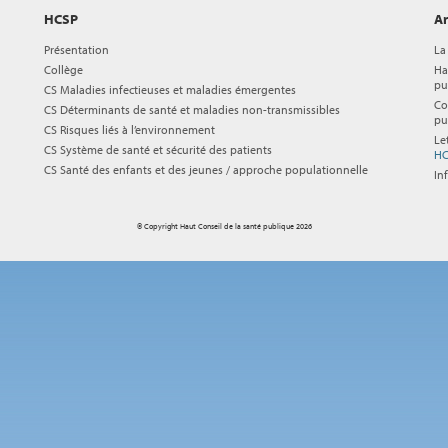
HCSP
Ar
Présentation
La
Collège
Ha
pu
CS Maladies infectieuses et maladies émergentes
Co
CS Déterminants de santé et maladies non-transmissibles
pu
CS Risques liés à l’environnement
Le
CS Système de santé et sécurité des patients
HC
CS Santé des enfants et des jeunes / approche populationnelle
In
© Copyright Haut Conseil de la santé publique 2026