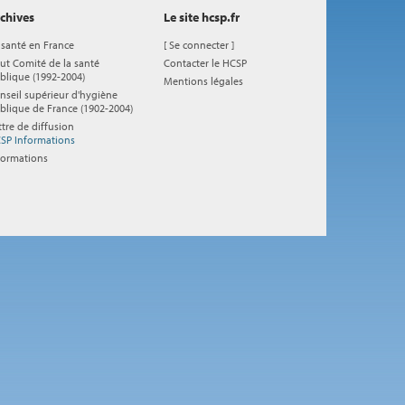
chives
Le site hcsp.fr
 santé en France
[
Se connecter
]
ut Comité de la santé
Contacter le HCSP
blique (1992-2004)
Mentions légales
nseil supérieur d'hygiène
blique de France (1902-2004)
ttre de diffusion
SP Informations
formations