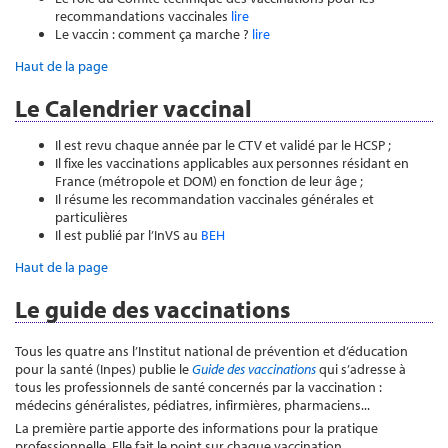
recommandations vaccinales
lire
Le vaccin : comment ça marche ?
lire
Haut de la page
Le Calendrier vaccinal
Il est revu chaque année par le CTV et validé par le HCSP ;
Il fixe les vaccinations applicables aux personnes résidant en
France (métropole et DOM) en fonction de leur âge ;
Il résume les recommandation vaccinales générales et
particulières
Il est publié par l’InVS au
BEH
Haut de la page
Le guide des vaccinations
Tous les quatre ans l’Institut national de prévention et d’éducation
pour la santé (Inpes) publie le
Guide des vaccinations
qui s’adresse à
tous les professionnels de santé concernés par la vaccination :
médecins généralistes, pédiatres, infirmières, pharmaciens...
La première partie apporte des informations pour la pratique
professionnelle. Elle fait le point sur chaque vaccination