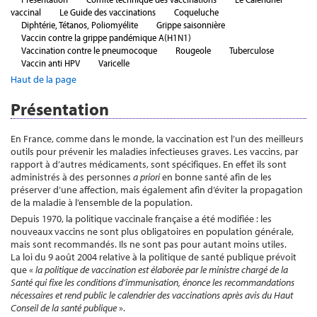
vaccinal
Le Guide des vaccinations
Coqueluche
Diphtérie, Tétanos, Poliomyélite
Grippe saisonnière
Vaccin contre la grippe pandémique A(H1N1)
Vaccination contre le pneumocoque
Rougeole
Tuberculose
Vaccin anti HPV
Varicelle
Haut de la page
Présentation
En France, comme dans le monde, la vaccination est l’un des meilleurs
outils pour prévenir les maladies infectieuses graves. Les vaccins, par
rapport à d’autres médicaments, sont spécifiques. En effet ils sont
administrés à des personnes
a priori
en bonne santé afin de les
préserver d’une affection, mais également afin d’éviter la propagation
de la maladie à l’ensemble de la population.
Depuis 1970, la politique vaccinale française a été modifiée : les
nouveaux vaccins ne sont plus obligatoires en population générale,
mais sont recommandés. Ils ne sont pas pour autant moins utiles.
La loi du 9 août 2004 relative à la politique de santé publique prévoit
que «
la politique de vaccination est élaborée
par le ministre chargé de la
Santé qui fixe les conditions
d’immunisation, énonce les recommandations
nécessaires et
rend public le calendrier des vaccinations après avis du Haut
Conseil de la santé publique
».