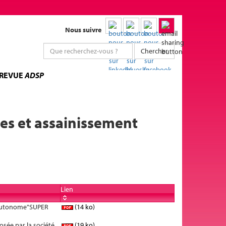
Nous suivre
Chercher
 REVUE
ADSP
ées et assainissement
Lien
t autonome"SUPER
(14 ko)
osée par la société
(19 ko)