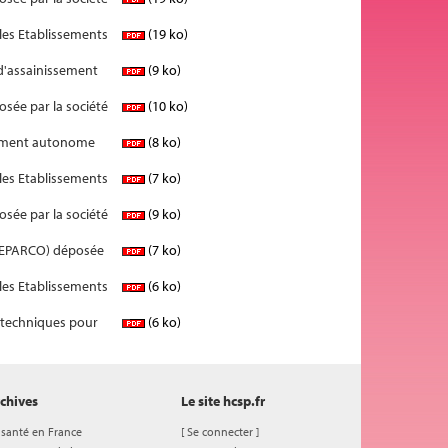
 les Etablissements
(19 ko)
 d'assainissement
(9 ko)
osée par la société
(10 ko)
ssement autonome
(8 ko)
 les Etablissements
(7 ko)
osée par la société
(9 ko)
re EPARCO) déposée
(7 ko)
 les Etablissements
(6 ko)
s techniques pour
(6 ko)
chives
Le site hcsp.fr
 santé en France
[
Se connecter
]