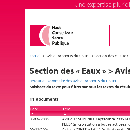
Une expertise pluridi
accueil
> Avis et rapports du CSHPF > Section des « Eaux » 
Section des « Eaux » > Avi
Retour au sommaire des avis et rapports du CSHPF
Saisissez du texte pour filtrer sur tous les textes du résul
11 documents
Date
Titre
06/09/2005
Avis du CSHPF du 6 septembre 2005 rel
PLUS" (micro station à boues activées) 
09/11/2004
Avis du CSHPF relatif à l'utilisation du