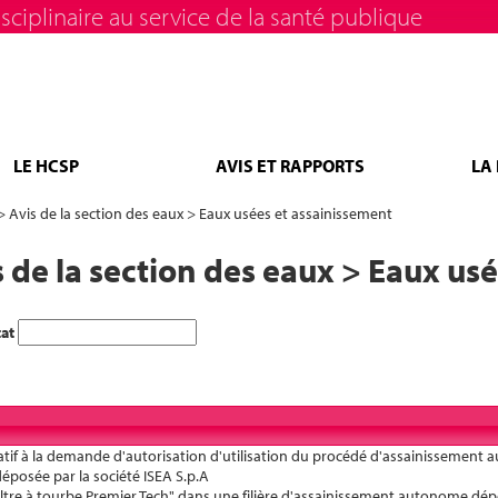
sciplinaire au service de la santé publique
LE HCSP
AVIS ET RAPPORTS
LA
> Avis de la section des eaux > Eaux usées et assainissement
s de la section des eaux > Eaux us
tat
atif à la demande d'autorisation d'utilisation du procédé d'assainissemen
déposée par la société ISEA S.p.A
 "filtre à tourbe Premier Tech" dans une filière d'assainissement autonome dép