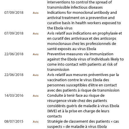
interventions to control the spread of
transmissible infectious diseases
07/09/2018
Indications for monoclonal antibody and
Avis
antiviral treatment on a preventive and
curative basis in health workers exposed to
the Ebola virus
07/09/2018
Avis relatif aux indications en prophylaxie et
Avis
en curatif des antiviraux et des anticorps
monoclonaux chez les professionnels de
santé exposés au virus Ebola
22/06/2018
Preventive measures via immunization
Avis
against the Ebola virus of individuals likely to
come into contact with patients at risk of
transmission
22/06/2018
Avis relatif aux mesures préventives par la
Avis
vaccination contre le virus Ebola des
personnes susceptibles d’être en contact
avec des patients à risque de transmission
14/03/2016
Conduite à tenir face au risque de
Avis
résurgence virale chez des patients
considérés guéris de maladie à virus Ebola
(MVE) et à la prise en charge de leurs
contacts
08/07/2015
Stratégie de classement des patients « cas
Avis
suspects » de maladie à virus Ebola