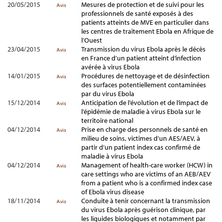
20/05/2015
Mesures de protection et de suivi pour les
Avis
professionnels de santé exposés à des
patients atteints de MVE en particulier dans
les centres de traitement Ebola en Afrique de
l’Ouest
23/04/2015
Transmission du virus Ebola après le décès
Avis
en France d’un patient atteint d’infection
avérée à virus Ebola
14/01/2015
Procédures de nettoyage et de désinfection
Avis
des surfaces potentiellement contaminées
par du virus Ebola
15/12/2014
Anticipation de l’évolution et de l’impact de
Avis
l’épidémie de maladie à virus Ebola sur le
territoire national
04/12/2014
Prise en charge des personnels de santé en
Avis
milieu de soins, victimes d’un AES/AEV, à
partir d’un patient index cas confirmé de
maladie à virus Ebola
04/12/2014
Management of health-care worker (HCW) in
Avis
care settings who are victims of an AEB/AEV
from a patient who is a confirmed index case
of Ebola virus disease
18/11/2014
Conduite à tenir concernant la transmission
Avis
du virus Ebola après guérison clinique, par
les liquides biologiques et notamment par