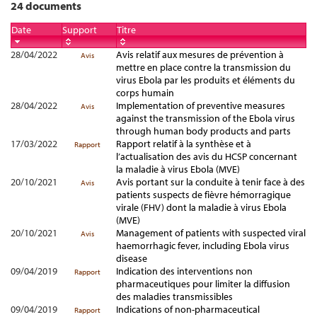
24 documents
Date
Support
Titre
28/04/2022
Avis relatif aux mesures de prévention à
Avis
mettre en place contre la transmission du
virus Ebola par les produits et éléments du
corps humain
28/04/2022
Implementation of preventive measures
Avis
against the transmission of the Ebola virus
through human body products and parts
17/03/2022
Rapport relatif à la synthèse et à
Rapport
l’actualisation des avis du HCSP concernant
la maladie à virus Ebola (MVE)
20/10/2021
Avis portant sur la conduite à tenir face à des
Avis
patients suspects de fièvre hémorragique
virale (FHV) dont la maladie à virus Ebola
(MVE)
20/10/2021
Management of patients with suspected viral
Avis
haemorrhagic fever, including Ebola virus
disease
09/04/2019
Indication des interventions non
Rapport
pharmaceutiques pour limiter la diffusion
des maladies transmissibles
09/04/2019
Indications of non-pharmaceutical
Rapport