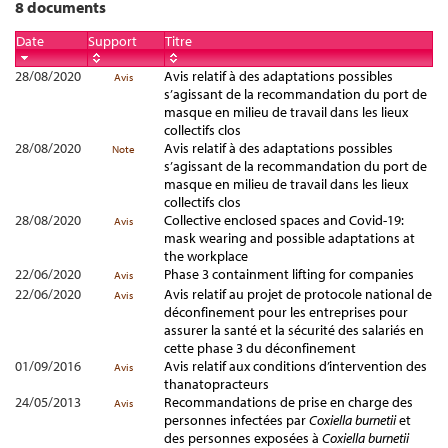
8 documents
Date
Support
Titre
28/08/2020
Avis relatif à des adaptations possibles
Avis
s’agissant de la recommandation du port de
masque en milieu de travail dans les lieux
collectifs clos
28/08/2020
Avis relatif à des adaptations possibles
Note
s’agissant de la recommandation du port de
masque en milieu de travail dans les lieux
collectifs clos
28/08/2020
Collective enclosed spaces and Covid-19:
Avis
mask wearing and possible adaptations at
the workplace
22/06/2020
Phase 3 containment lifting for companies
Avis
22/06/2020
Avis relatif au projet de protocole national de
Avis
déconfinement pour les entreprises pour
assurer la santé et la sécurité des salariés en
cette phase 3 du déconfinement
01/09/2016
Avis relatif aux conditions d’intervention des
Avis
thanatopracteurs
24/05/2013
Recommandations de prise en charge des
Avis
personnes infectées par
Coxiella burnetii
et
des personnes exposées à
Coxiella burnetii