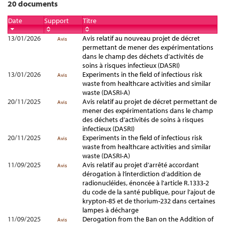
20 documents
Date
Support
Titre
13/01/2026
Avis relatif au nouveau projet de décret
Avis
permettant de mener des expérimentations
dans le champ des déchets d’activités de
soins à risques infectieux (DASRI)
13/01/2026
Experiments in the field of infectious risk
Avis
waste from healthcare activities and similar
waste (DASRI-A)
20/11/2025
Avis relatif au projet de décret permettant de
Avis
mener des expérimentations dans le champ
des déchets d’activités de soins à risques
infectieux (DASRI)
20/11/2025
Experiments in the field of infectious risk
Avis
waste from healthcare activities and similar
waste (DASRI-A)
11/09/2025
Avis relatif au projet d’arrêté accordant
Avis
dérogation à l’interdiction d’addition de
radionucléides, énoncée à l'article R.1333-2
du code de la santé publique, pour l’ajout de
krypton-85 et de thorium-232 dans certaines
lampes à décharge
11/09/2025
Derogation from the Ban on the Addition of
Avis