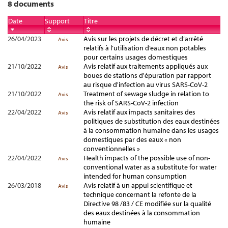
8 documents
Date
Support
Titre
26/04/2023
Avis sur les projets de décret et d’arrêté
Avis
relatifs à l’utilisation d’eaux non potables
pour certains usages domestiques
21/10/2022
Avis relatif aux traitements appliqués aux
Avis
boues de stations d'épuration par rapport
au risque d'infection au virus SARS-CoV-2
21/10/2022
Treatment of sewage sludge in relation to
Avis
the risk of SARS-CoV-2 infection
22/04/2022
Avis relatif aux impacts sanitaires des
Avis
politiques de substitution des eaux destinées
à la consommation humaine dans les usages
domestiques par des eaux « non
conventionnelles »
22/04/2022
Health impacts of the possible use of non-
Avis
conventional water as a substitute for water
intended for human consumption
26/03/2018
Avis relatif à un appui scientifique et
Avis
technique concernant la refonte de la
Directive 98 /83 / CE modifiée sur la qualité
des eaux destinées à la consommation
humaine