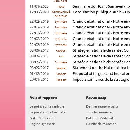
séminaire
11/01/2023
Séminaire du HCSP : Santé-enviro
Note
12/06/2020
Consultation publique sur le « Dom
Communiqué
de presse
22/02/2019
Grand débat national « Notre en
Synthèse
22/02/2019
Grand débat national « Notre en
Synthèse
22/02/2019
Grand débat national « Notre en
Synthèse
22/02/2019
Grand débat national « Notre en
Synthèse
22/02/2019
Grand débat national « Notre en
Synthèse
08/09/2017
Stratégie nationale de santé : Co
Rapport
08/09/2017
Stratégie nationale de santé : Co
Avis
08/09/2017
Stratégie nationale de santé : Co
Synthèse
08/09/2017
Statement on the National Health
Rapport
01/12/2016
Proposal of targets and indicato
Rapport
29/01/2015
Impacts sanitaires de la stratég
Rapport
Avis et rapports
Revue
adsp
Le point sur la canicule
Dernier numéro paru
Le point sur la Covid-19
Tous les numéros
Grille Domiscore
Politique éditoriale
English synthesis
Comité de rédaction