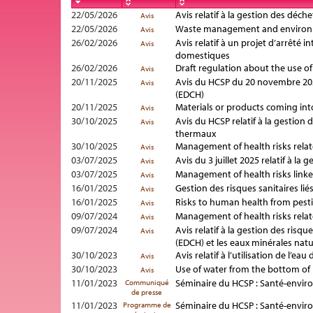
22/05/2026
Avis relatif à la gestion des déc
Avis
22/05/2026
Waste management and environmen
Avis
26/02/2026
Avis relatif à un projet d’arrêté
Avis
domestiques
26/02/2026
Draft regulation about the use o
Avis
20/11/2025
Avis du HCSP du 20 novembre 2025
Avis
(EDCH)
20/11/2025
Materials or products coming int
Avis
30/10/2025
Avis du HCSP relatif à la gestion 
Avis
thermaux
30/10/2025
Management of health risks relat
Avis
03/07/2025
Avis du 3 juillet 2025 relatif à 
Avis
03/07/2025
Management of health risks link
Avis
16/01/2025
Gestion des risques sanitaires li
Avis
16/01/2025
Risks to human health from pesti
Avis
09/07/2024
Management of health risks relat
Avis
09/07/2024
Avis relatif à la gestion des ris
Avis
(EDCH) et les eaux minérales natu
30/10/2023
Avis relatif à l’utilisation de l
Avis
30/10/2023
Use of water from the bottom of 
Avis
11/01/2023
Séminaire du HCSP : Santé-enviro
Communiqué
de presse
11/01/2023
Séminaire du HCSP : Santé-enviro
Programme de