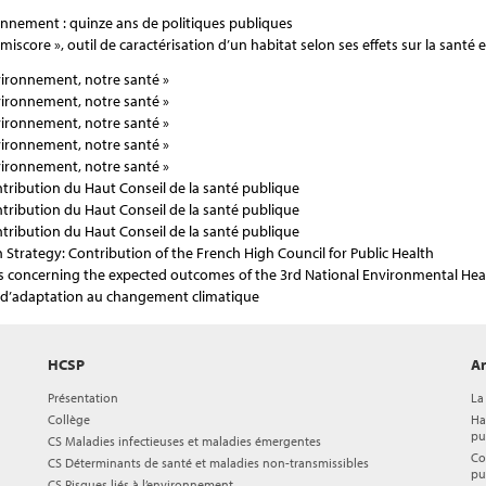
nnement : quinze ans de politiques publiques
iscore », outil de caractérisation d’un habitat selon ses effets sur la santé e
vironnement, notre santé »
vironnement, notre santé »
vironnement, notre santé »
vironnement, notre santé »
vironnement, notre santé »
ntribution du Haut Conseil de la santé publique
ntribution du Haut Conseil de la santé publique
ntribution du Haut Conseil de la santé publique
 Strategy: Contribution of the French High Council for Public Health
rs concerning the expected outcomes of the 3rd National Environmental Hea
ie d’adaptation au changement climatique
HCSP
Ar
Présentation
La
Collège
Ha
pu
CS Maladies infectieuses et maladies émergentes
Co
CS Déterminants de santé et maladies non-transmissibles
pu
CS Risques liés à l’environnement