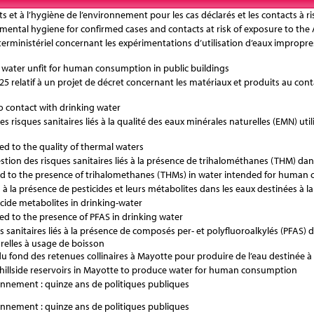
hets et à l’hygiène de l’environnement pour les cas déclarés et les contacts à
tal hygiene for confirmed cases and contacts at risk of exposure to the
 interministériel concernant les expérimentations d’utilisation d’eaux impr
f water unfit for human consumption in public buildings
 relatif à un projet de décret concernant les matériaux et produits au co
o contact with drinking water
des risques sanitaires liés à la qualité des eaux minérales naturelles (EMN) ut
ed to the quality of thermal waters
la gestion des risques sanitaires liés à la présence de trihalométhanes (THM)
ed to the presence of trihalomethanes (THMs) in water intended for human
és à la présence de pesticides et leurs métabolites dans les eaux destinées
cide metabolites in drinking-water
ed to the presence of PFAS in drinking water
ques sanitaires liés à la présence de composés per- et polyfluoroalkylés (PFA
relles à usage de boisson
’eau du fond des retenues collinaires à Mayotte pour produire de l’eau destin
hillside reservoirs in Mayotte to produce water for human consumption
nnement : quinze ans de politiques publiques
nnement : quinze ans de politiques publiques