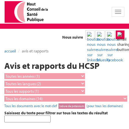
Toggl
naviga
Nous suivre
accueil
avis et rapports
Avis et rapports du HCSP
Tous les documents avec le mot-clef
(pour tous les domaines)
Iodure de potassium
Saisissez du texte pour filtrer sur tous les textes du résultat