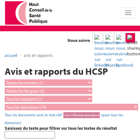
Toggl
naviga
Nous suivre
accueil
avis et rapports
Avis et rapports du HCSP
Tous les documents avec le mot-clef
(pour tous les
virus influenza zoonotique
domaines)
Saisissez du texte pour filtrer sur tous les textes du résultat