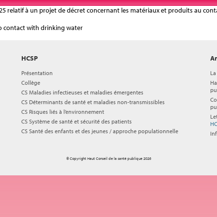
 relatif à un projet de décret concernant les matériaux et produits au co
o contact with drinking water
HCSP
Ar
Présentation
La
Collège
Ha
pu
CS Maladies infectieuses et maladies émergentes
Co
CS Déterminants de santé et maladies non-transmissibles
pu
CS Risques liés à l’environnement
Le
CS Système de santé et sécurité des patients
HC
CS Santé des enfants et des jeunes / approche populationnelle
In
© Copyright Haut Conseil de la santé publique 2026