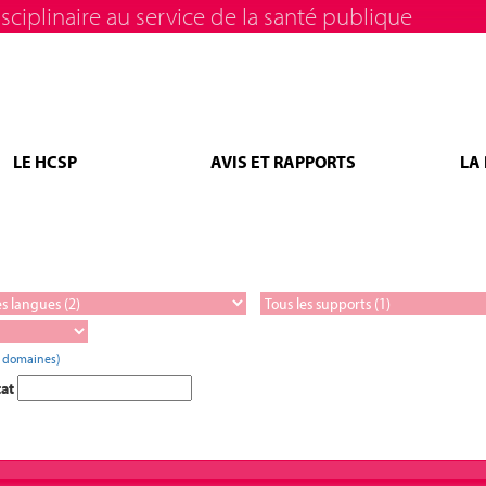
sciplinaire au service de la santé publique
LE HCSP
AVIS ET RAPPORTS
LA
s domaines)
tat