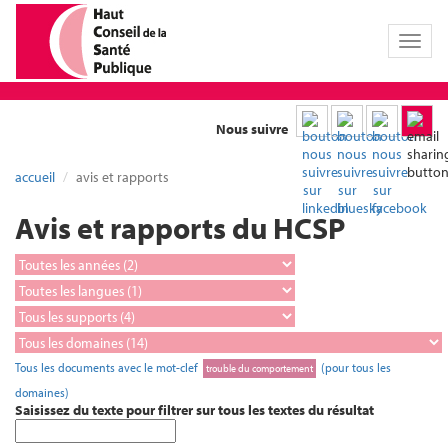
Toggl
naviga
Nous suivre
accueil
avis et rapports
Avis et rapports du HCSP
Tous les documents avec le mot-clef
(pour tous les
trouble du comportement
domaines)
Saisissez du texte pour filtrer sur tous les textes du résultat