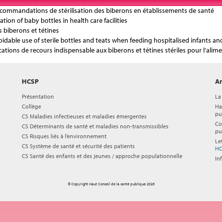
s recommandations de stérilisation des biberons en établissements de santé
ion of baby bottles in health care facilities
es biberons et tétines
oidable use of sterile bottles and teats when feeding hospitalised infants 
ndications de recours indispensable aux biberons et tétines stériles pour l’a
HCSP
Ar
Présentation
La
Collège
Ha
pu
CS Maladies infectieuses et maladies émergentes
Co
CS Déterminants de santé et maladies non-transmissibles
pu
CS Risques liés à l’environnement
Le
CS Système de santé et sécurité des patients
HC
CS Santé des enfants et des jeunes / approche populationnelle
In
© Copyright Haut Conseil de la santé publique 2026