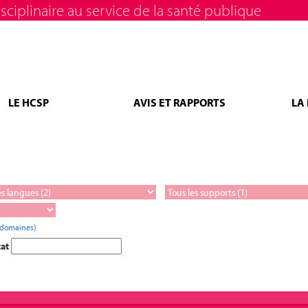
sciplinaire au service de la santé publique
LE HCSP
AVIS ET RAPPORTS
LA
 domaines)
tat