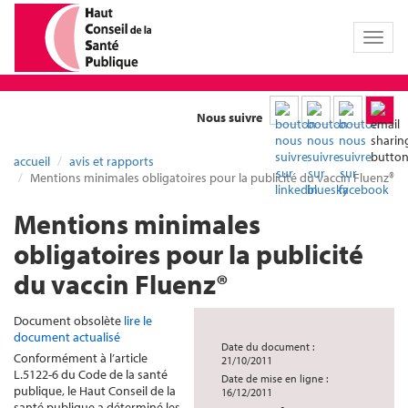
Toggl
naviga
Nous suivre
accueil
avis et rapports
Mentions minimales obligatoires pour la publicité du vaccin Fluenz®
Mentions minimales
obligatoires pour la publicité
du vaccin Fluenz®
Document obsolète
lire le
document actualisé
Date du document :
Conformément à l’article
21/10/2011
L.5122-6 du Code de la santé
Date de mise en ligne :
publique, le Haut Conseil de la
16/12/2011
santé publique a déterminé les