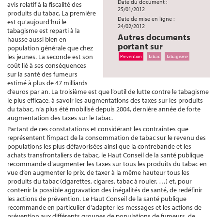
Date du document :
avis relatif à la fiscalité des
25/01/2012
produits du tabac. La première
Date de mise en ligne :
est qu’aujourd’hui le
24/02/2012
tabagisme est reparti à la
Autres documents
hausse aussi bien en
portant sur
population générale que chez
les jeunes. La seconde est son
Prévention
Tabac
Tabagisme
coût lié à ses conséquences
sur la santé des fumeurs
estimé à plus de 47 milliards
d’euros par an. La troisième est que l’outil de lutte contre le tabagisme
le plus efficace, à savoir les augmentations des taxes sur les produits
du tabac, n’a plus été mobilisé depuis 2004, dernière année de forte
augmentation des taxes sur le tabac.
Partant de ces constatations et considérant les contraintes que
représentent l’impact de la consommation de tabac sur le revenu des
populations les plus défavorisées ainsi que la contrebande et les
achats transfrontaliers de tabac, le Haut Conseil de la santé publique
recommande d’augmenter les taxes sur tous les produits du tabac en
vue d’en augmenter le prix, de taxer à la même hauteur tous les
produits du tabac (cigarettes, cigares, tabac à rouler, …) et, pour
contenir la possible aggravation des inégalités de santé, de redéfinir
les actions de prévention. Le Haut Conseil de la santé publique
recommande en particulier d’adapter les messages et les actions de
prévention aux différents groupes de populations de fumeurs, de