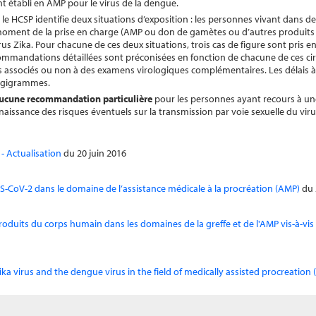
nt établi en AMP pour le virus de la dengue.
, le HCSP identifie deux situations d’exposition : les personnes vivant dans d
 moment de la prise en charge (AMP ou don de gamètes ou d’autres produits 
us Zika. Pour chacune de ces deux situations, trois cas de figure sont pris e
recommandations détaillées sont préconisées en fonction de chacune de ces ci
s associés ou non à des examens virologiques complémentaires. Les délais à 
logigrammes.
t aucune recommandation particulière
pour les personnes ayant recours à un
aissance des risques éventuels sur la transmission par voie sexuelle du vir
 - Actualisation
du 20 juin 2016
S-CoV-2 dans le domaine de l’assistance médicale à la procréation (AMP)
du 2
 produits du corps humain dans les domaines de la greffe et de l'AMP vis-à-vi
ka virus and the dengue virus in the field of medically assisted procreation