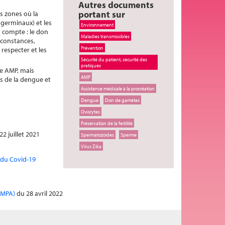
Autres documents
portant sur
es zones où la
germinaux) et les
Environnement
n compte : le don
Maladies transmissibles
rconstances,
Prévention
respecter et les
Sécurité du patient, sécurité des
pratiques
e AMP, mais
AMP
us de la dengue et
Assistance médicale à la procréation
Dengue
Don de gamètes
Ovocytes
Préservation de la fertilité
2 juillet 2021
Spermatozoïdes
Sperme
Virus Zika
s du Covid-19
 (MPA)
du 28 avril 2022