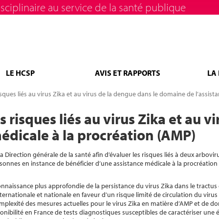
sciplinaire au service de la santé publique
LE HCSP
AVIS ET RAPPORTS
LA
ques liés au virus Zika et au virus de la dengue dans le domaine de l’assist
risques liés au virus Zika et au v
édicale à la procréation (AMP)
a Direction générale de la santé afin d’évaluer les risques liés à deux arboviru
personnes en instance de bénéficier d’une assistance médicale à la procréation
aissance plus approfondie de la persistance du virus Zika dans le tractus 
rnationale et nationale en faveur d’un risque limité de circulation du virus
omplexité des mesures actuelles pour le virus Zika en matière d’AMP et de 
onibilité en France de tests diagnostiques susceptibles de caractériser une 