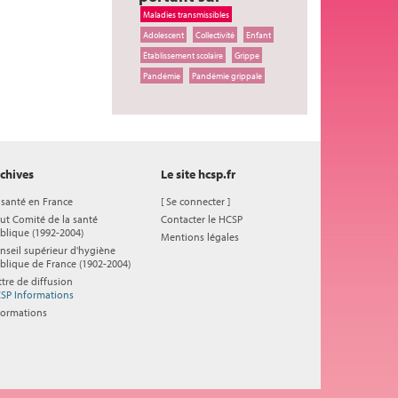
Maladies transmissibles
Adolescent
Collectivité
Enfant
Établissement scolaire
Grippe
Pandémie
Pandémie grippale
chives
Le site hcsp.fr
 santé en France
[
Se connecter
]
ut Comité de la santé
Contacter le HCSP
blique (1992-2004)
Mentions légales
nseil supérieur d'hygiène
blique de France (1902-2004)
ttre de diffusion
SP Informations
formations