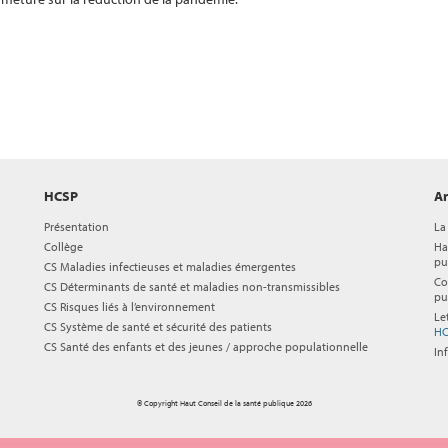
HCSP
Ar
Présentation
La
Collège
Ha
pu
CS Maladies infectieuses et maladies émergentes
Co
CS Déterminants de santé et maladies non-transmissibles
pu
CS Risques liés à l’environnement
Le
CS Système de santé et sécurité des patients
HC
CS Santé des enfants et des jeunes / approche populationnelle
In
© Copyright Haut Conseil de la santé publique 2026