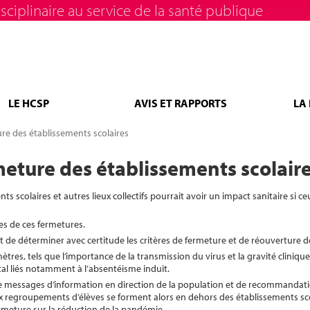
sciplinaire au service de la santé publique
LE HCSP
AVIS ET RAPPORTS
LA
re des établissements scolaires
eture des établissements scolair
 scolaires et autres lieux collectifs pourrait avoir un impact sanitaire si ce
tes de ces fermetures.
nt de déterminer avec certitude les critères de fermeture et de réouverture d
tres, tels que l’importance de la transmission du virus et la gravité clinique
al liés notamment à l’absentéisme induit.
 messages d’information en direction de la population et de recommandati
ux regroupements d’élèves se forment alors en dehors des établissements sco
ermeture sur la réduction de la pandémie.