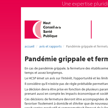
Une expertise pluridi
accueil
avis et rapports
Pandémie grippale et fermetu
Pandémie grippale et ferm
En cas de pandémie grippale, la fermeture des établissements
temps et assez longtemps.
Le HCSP émet un avis sur l’intérêt, l’opportunité et les limi
Il considère qu’il n’existe pas de règle préétablie permetta
La décision devra être prise en fonction de plusieurs paramè
prenant aussi en compte les impacts économique et sociét
Ces décisions de fermeture devront être accompagnées de
favoriser l’isolement à domicile et d’éviter que de nouvea
serait contre-productif et compromettrait l’impact de la f