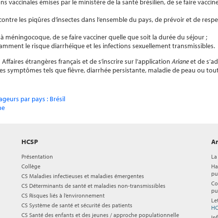
ns vaccinales émises par le ministère de la santé brésilien, de se faire vacci
contre les piqûres d’insectes dans l’ensemble du pays, de prévoir et de resp
s à méningocoque, de se faire vacciner quelle que soit la durée du séjour ;
mment le risque diarrhéique et les infections sexuellement transmissibles.
faires étrangères français et de s’inscrire sur l’application
Ariane
et de s’ad
des symptômes tels que fièvre, diarrhée persistante, maladie de peau ou tou
ageurs par pays : Brésil
ne
HCSP
Ar
Présentation
La
Collège
Ha
pu
CS Maladies infectieuses et maladies émergentes
Co
CS Déterminants de santé et maladies non-transmissibles
pu
CS Risques liés à l’environnement
Le
CS Système de santé et sécurité des patients
HC
CS Santé des enfants et des jeunes / approche populationnelle
In