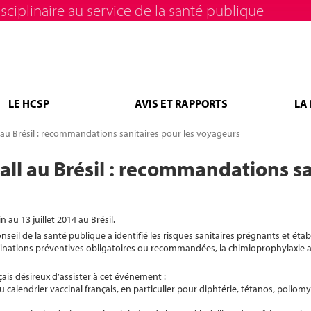
sciplinaire au service de la santé publique
LE HCSP
AVIS ET RAPPORTS
LA
u Brésil : recommandations sanitaires pour les voyageurs
l au Brésil : recommandations san
au 13 juillet 2014 au Brésil.
seil de la santé publique a identifié les risques sanitaires prégnants et établ
inations préventives obligatoires ou recommandées, la chimioprophylaxie an
s désireux d’assister à cet événement :
u calendrier vaccinal français, en particulier pour diphtérie, tétanos, poliomy