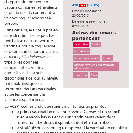
d’approvisionnement en
Avis
(118 ko)
vaccins combinés tétravalents
Date du document :
et pentavalents contenant la
25/02/2015
valence coqueluche sont à
Date de mise en ligne :
prévoir.
09/03/2015
Dans cet avis, le HCSP a pris en
Autres documents
considération les risques liés à
portant sur
une baisse de la couverture
Vaccination
Adulte
vaccinale pour la coqueluche
et pour les infections invasives
Coqueluche
à
Haemophilus influenzae
de
Couverture vaccinale
Enfant
type b, les données
Infection invasive à haemophilus
concernant les ventes
influenzae B
annuelles et les stocks
Nourrisson
Stock
disponibles à ce jour au niveau
national, ainsi que les
recommandations vaccinales
actuelles concernant la
valence coquelucheuse.
Le HCSP recommande que soient maintenues en priorité :
la primo-vaccination des nourrissons (2 doses et un rappel)
avec le vaccin hexavalent ou un vaccin pentavalent dont
l’utilisation des doses disponibles doit être contrôlée ;
la stratégie du cocooning (comprenant la vaccination en milieu