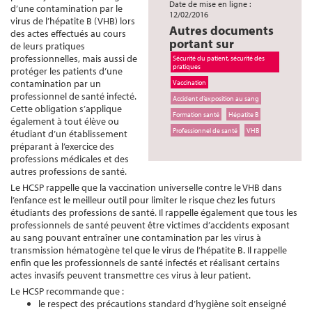
Date de mise en ligne :
d’une contamination par le
12/02/2016
virus de l’hépatite B (VHB) lors
Autres documents
des actes effectués au cours
portant sur
de leurs pratiques
professionnelles, mais aussi de
Sécurité du patient, sécurité des
pratiques
protéger les patients d’une
contamination par un
Vaccination
professionnel de santé infecté.
Accident d’exposition au sang
Cette obligation s’applique
Formation santé
Hépatite B
également à tout élève ou
Professionnel de santé
VHB
étudiant d’un établissement
préparant à l’exercice des
professions médicales et des
autres professions de santé.
Le HCSP rappelle que la vaccination universelle contre le VHB dans
l’enfance est le meilleur outil pour limiter le risque chez les futurs
étudiants des professions de santé. Il rappelle également que tous les
professionnels de santé peuvent être victimes d’accidents exposant
au sang pouvant entraîner une contamination par les virus à
transmission hématogène tel que le virus de l’hépatite B. Il rappelle
enfin que les professionnels de santé infectés et réalisant certains
actes invasifs peuvent transmettre ces virus à leur patient.
Le HCSP recommande que :
le respect des précautions standard d’hygiène soit enseigné