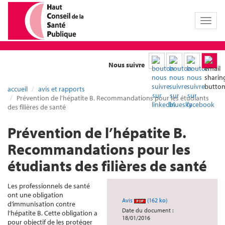
Toggl
naviga
Nous suivre
accueil
avis et rapports
Prévention de l’hépatite B. Recommandations pour les étudiants
des filières de santé
Prévention de l’hépatite B.
Recommandations pour les
étudiants des filières de santé
Les professionnels de santé
ont une obligation
Avis
(162 ko)
d’immunisation contre
Date du document :
l’hépatite B. Cette obligation a
18/01/2016
pour objectif de les protéger